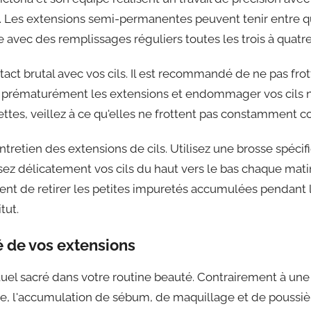
en. Les extensions semi-permanentes peuvent tenir entre q
avec des remplissages réguliers toutes les trois à quatr
ontact brutal avec vos cils. Il est recommandé de ne pas 
rématurément les extensions et endommager vos cils natu
ttes, veillez à ce qu'elles ne frottent pas constamment c
entretien des extensions de cils. Utilisez une brosse spéc
z délicatement vos cils du haut vers le bas chaque matin
 de retirer les petites impuretés accumulées pendant la nu
tut.
é de vos extensions
uel sacré dans votre routine beauté. Contrairement à une i
aire, l'accumulation de sébum, de maquillage et de poussi