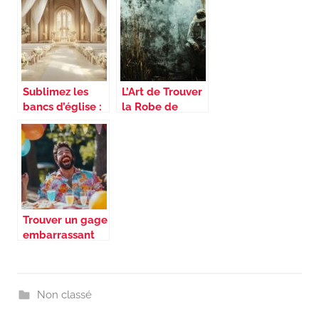
Sublimez les
L’Art de Trouver
bancs d’église :
la Robe de
inspirations
Mariée Idéale
florales pour
Bohème : Guide
votre mariage
Spécial
Morphologie en
V
Trouver un gage
embarrassant
pour un EVG : 23
idées
amusantes de
rimes gênantes
Non classé
pour le futur