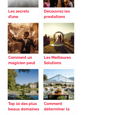
Les secrets
Découvrez les
d’une
prestations
organisation
captivantes d’un
reussie pour les
magicien à
salons du
Perpignan
mariage a
Bordeaux et
dans le sud-
ouest
Comment un
Les Meilleures
magicien peut
Solutions
sublimer votre
d’Hebergement
mariage avec
pour un Mariage
une animation
de Reve
unique
Inoubliable
Top 10 des plus
Comment
beaux domaines
déterminer la
pour mariage
dimension de