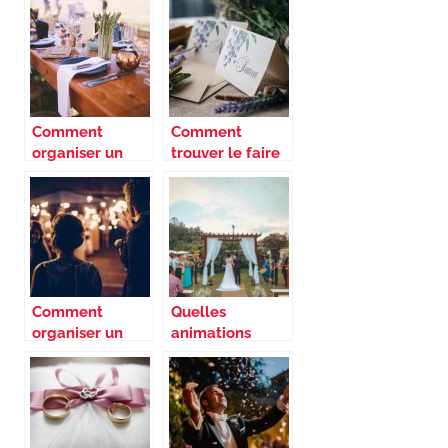
la culture
féérique !
orientale ?
Comment
Comment
organiser un
trouver le faire
mariage sans
part qui vous
wedding
correspond ?
planner ?
Comment
Quelles
organiser un
animations
flashmob
organiser pour
inattendu pour
un mariage ?
un mariage ?