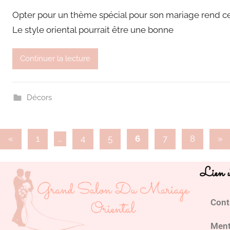
Opter pour un thème spécial pour son mariage rend ce 
Le style oriental pourrait être une bonne
Continuer la lecture
Décors
«
1
…
4
5
6
7
8
»
Lien u
Cont
Ment